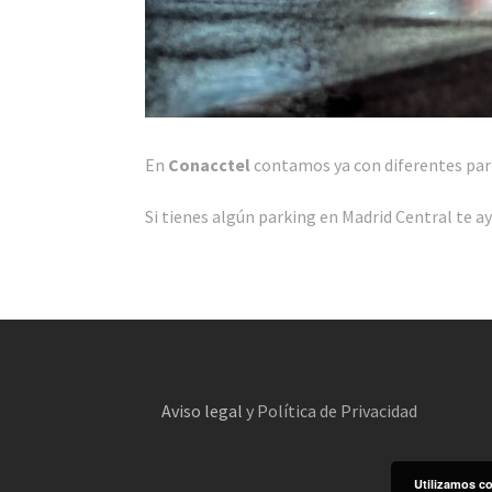
En
Conacctel
contamos ya con diferentes park
Si tienes algún parking en Madrid Central te 
Aviso legal
y Política de Privacidad
Utilizamos co